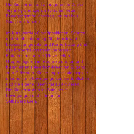
Die Kids lernen auf altersgerechte Weise
Technikgrundlagen, erforschen neue
Bewegungsmöglichkeiten und ​erleben
Spass am Tanzen.
Im Kurs werden Grundpositionen, Schritte
und Kombinationen geübt, Musik wird
bewusst umgesetzt und Körperhaltung und
das Körperbewusstsein verbessert.
Einfach strukturierte Tänze helfen,
Gruppenfiguren im Raum zu ordnen und
bieten einen spielerisch-kreativen Zugang
zum Gelernten. Kleine Improvisationsspiele
erlauben, die Bewegungen zu verdeutlichen
und die eigene Kreativität zu aktivieren.
Die Kids erproben im Spiel
neue
Bewegungen und stärken ihr
Selbstvertrauen.