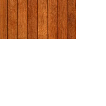
Ziele
Tanz-Moves
ist ein abwechslungsreiches
und motivierendes Körpertraining, welche
eine positive Wirkung hat auf:
· Gesunde Körperhaltung
· Gleichgewicht und Körperwahrnehmung
· Dehnung und Kraft
· Koordination und Fluss
· Raumorientierung
· Selbstvertrauen und soziale Kompetenzen