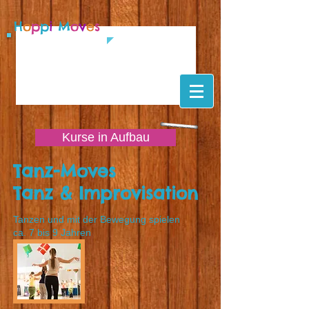
H
o
p
p
i
M
o
v
e
s
Kurse in Aufbau
Tanz-Moves
Tanz & Improvisation
Tanzen und mit der Bewegung spielen
ca. 7 bis 9 Jahren